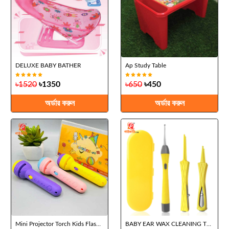
DELUXE BABY BATHER
Ap Study Table
৳1520
৳1350
৳650
৳450
অর্ডার করুন
অর্ডার করুন
Mini Projector Torch Kids Flashlight Story Book Educational Light-up Toys Sleep Light Preschool Fairy Tale Projection Lamp Gifts - Baby Toys
BABY EAR WAX CLEANING TOOLS SET(FRESH BOX)