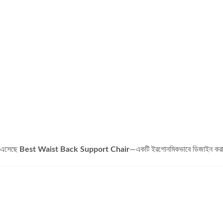
তে এসেছে
Best Waist Back Support Chair
—একটি ইরগোনমিকভাবে ডিজাইন করা বি