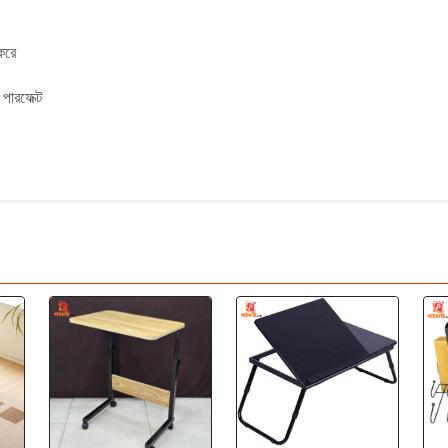
করে
 পারফেক্ট