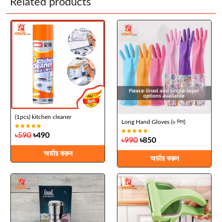
Related products
(1pcs) kitchen cleaner
Long Hand Gloves (৬ পিস)
৳590
৳490
৳990
৳850
অর্ডার করুন
অর্ডার করুন